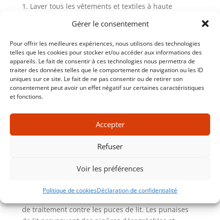
Laver tous les vêtements et textiles à haute
température.
Gérer le consentement
Aspirer les matelas, sommiers et meubles.
Pour offrir les meilleures expériences, nous utilisons des technologies
Sceller les fissures et les crevasses dans les murs
telles que les cookies pour stocker et/ou accéder aux informations des
et les meubles.
appareils. Le fait de consentir à ces technologies nous permettra de
Enlever les objets personnels des zones à traiter.
traiter des données telles que le comportement de navigation ou les ID
uniques sur ce site. Le fait de ne pas consentir ou de retirer son
consentement peut avoir un effet négatif sur certaines caractéristiques
Retrouvez tous les détails sur la
préparation des
et fonctions.
lieux pour l’intervention anti-punaises
.
Pourquoi traiter les
Accepter
punaises de lit est crucial ?
L’importance de la détection
Refuser
précoce
Voir les préférences
Détecter les punaises de lit
dès les premiers signes
est crucial. Une détection précoce permet de limiter
Politique de cookies
Déclaration de confidentialité
la propagation de l’infestation et de réduire les coûts
de traitement contre les puces de lit. Les punaises