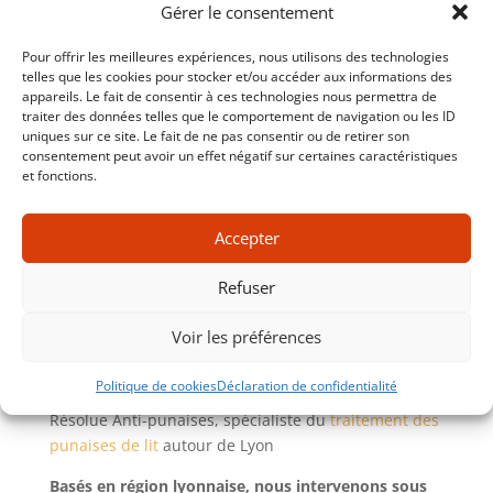
Gérer le consentement
Nous pouvons effectuer des traitements curatifs
prioritaires et ponctuels :
Pour offrir les meilleures expériences, nous utilisons des technologies
telles que les cookies pour stocker et/ou accéder aux informations des
Pour les hôtels, crèches, hôpitaux, centres
appareils. Le fait de consentir à ces technologies nous permettra de
d’accueil, gîtes… :
nous traitons les chambres et
traiter des données telles que le comportement de navigation ou les ID
zones de vie avec des produits professionnels, selon
uniques sur ce site. Le fait de ne pas consentir ou de retirer son
consentement peut avoir un effet négatif sur certaines caractéristiques
une méthode éprouvée et sécurisée avec un suivi et
et fonctions.
la transmission de rapports d’intervention. Nous
intervenons en respectant les contraintes inhérentes
à votre activité (discrétion, sécurité, horaires,
Accepter
normes…).
Refuser
Pour les particuliers :
nous intervenons avec les
produits et méthodes adaptés au logement concerné
Voir les préférences
et aux occupants (enfants en bas âge, population
sensible…)
Politique de cookies
Déclaration de confidentialité
Résolue Anti-punaises, spécialiste du
traitement des
punaises de lit
autour de Lyon
Basés en région lyonnaise, nous intervenons sous